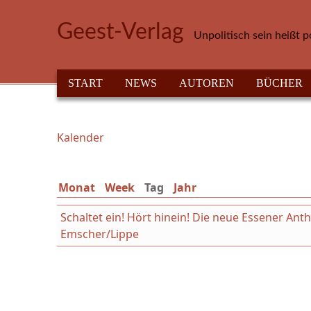
Direkt zum Inhalt
Geest-Verlag
Unpolitisch sein heißt p
HAUPTMENÜ
START
NEWS
AUTOREN
BÜCHER
Kalender
Sie sind hier
Monat
Week
Tag
(aktiver Reiter)
Jahr
Schaltet ein! Hört hinein! Die neue Essener An
Emscher/Lippe