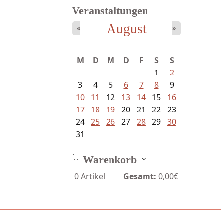
Veranstaltungen
August
«
»
Ein Leben zwischen Drievorden
M
D
M
D
F
S
S
und...
1
2
3
4
5
6
7
8
9
10
11
12
13
14
15
16
17
18
19
20
21
22
23
24
25
26
27
28
29
30
31
Warenkorb
0
Artikel
Gesamt:
0,00€