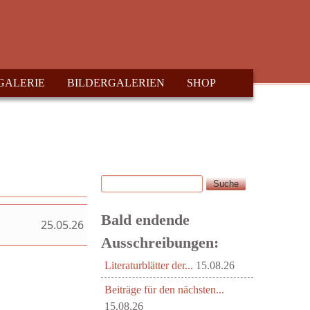
GALERIE
BILDERGALERIEN
SHOP
Suche
Suchformular
Bald endende
25.05.26
Ausschreibungen:
Literaturblätter der...
15.08.26
Beiträge für den nächsten...
15.08.26