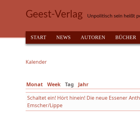
Direkt zum Inhalt
Geest-Verlag
Unpolitisch sein heißt p
HAUPTMENÜ
START
NEWS
AUTOREN
BÜCHER
Kalender
Sie sind hier
Monat
Week
Tag
(aktiver Reiter)
Jahr
Schaltet ein! Hört hinein! Die neue Essener An
Emscher/Lippe