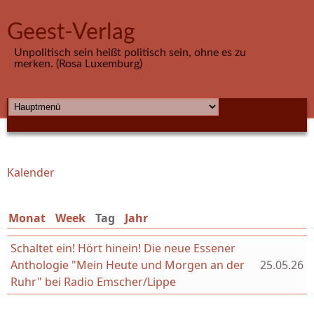
Direkt zum Inhalt
Geest-Verlag
Unpolitisch sein heißt politisch sein, ohne es zu
merken. (Rosa Luxemburg)
HAUPTMENÜ
Kalender
Sie sind hier
Monat
Week
Tag
(aktiver Reiter)
Jahr
Schaltet ein! Hört hinein! Die neue Essener
Anthologie "Mein Heute und Morgen an der
25.05.26
Ruhr" bei Radio Emscher/Lippe