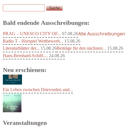
Suche
Suchformular
Bald endende Ausschreibungen:
Alle Ausschreibungen
PRAG – UNESCO CITY OF...
07.08.26
Radio T - Hörspiel Wettbewerb...
15.08.26
Literaturblätter der...
15.08.26
Beiträge für den nächsten...
15.08.26
Hans-Bernhard-Schiff-...
24.08.26
Neu erschienen:
Ein Leben zwischen Drievorden und...
Veranstaltungen