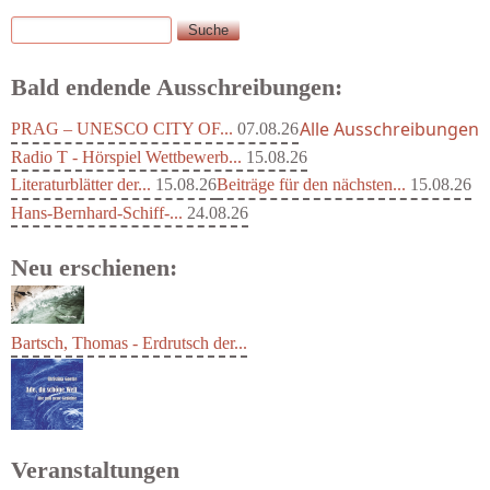
Suche
Suchformular
Bald endende Ausschreibungen:
Alle Ausschreibungen
PRAG – UNESCO CITY OF...
07.08.26
Radio T - Hörspiel Wettbewerb...
15.08.26
Literaturblätter der...
15.08.26
Beiträge für den nächsten...
15.08.26
Hans-Bernhard-Schiff-...
24.08.26
Neu erschienen:
Bartsch, Thomas - Erdrutsch der...
Veranstaltungen