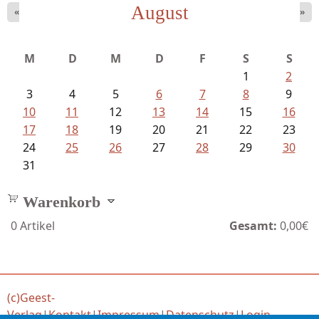
August
«
»
Goetze, Christina - Ade, du schöne...
M
D
M
D
F
S
S
1
2
3
4
5
6
7
8
9
10
11
12
13
14
15
16
17
18
19
20
21
22
23
24
25
26
27
28
29
30
31
Warenkorb
0
Artikel
Gesamt:
0,00€
(c)Geest-
Verlag
|
Kontakt
|
Impressum
|
Datenschutz
|
Login