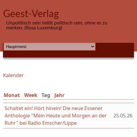
Direkt zum Inhalt
Geest-Verlag
Unpolitisch sein heißt politisch sein, ohne es zu
merken. (Rosa Luxemburg)
HAUPTMENÜ
Kalender
Sie sind hier
Monat
Week
Tag
(aktiver Reiter)
Jahr
Schaltet ein! Hört hinein! Die neue Essener
Anthologie "Mein Heute und Morgen an der
25.05.26
Ruhr" bei Radio Emscher/Lippe