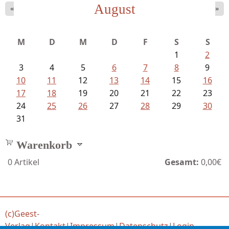
August
«
»
Struckmeyer, Ingeborg - Sprachlos...
M
D
M
D
F
S
S
1
2
3
4
5
6
7
8
9
10
11
12
13
14
15
16
17
18
19
20
21
22
23
24
25
26
27
28
29
30
31
Warenkorb
0
Artikel
Gesamt:
0,00€
(c)Geest-
Verlag
|
Kontakt
|
Impressum
|
Datenschutz
|
Login