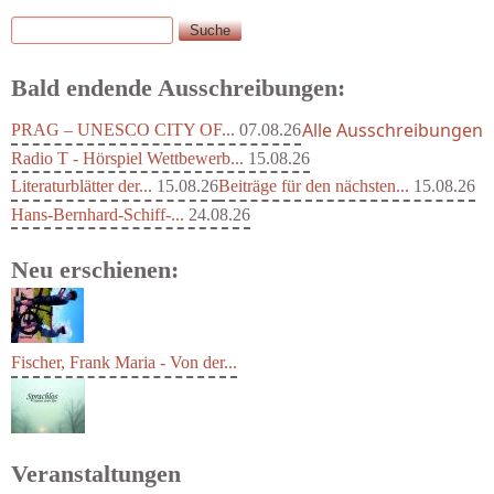
Suche
Suchformular
Bald endende Ausschreibungen:
Alle Ausschreibungen
PRAG – UNESCO CITY OF...
07.08.26
Radio T - Hörspiel Wettbewerb...
15.08.26
Literaturblätter der...
15.08.26
Beiträge für den nächsten...
15.08.26
Hans-Bernhard-Schiff-...
24.08.26
Neu erschienen:
Fischer, Frank Maria - Von der...
Veranstaltungen