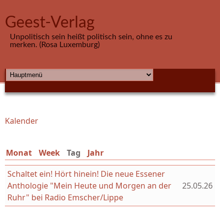
Direkt zum Inhalt
Geest-Verlag
Unpolitisch sein heißt politisch sein, ohne es zu
merken. (Rosa Luxemburg)
HAUPTMENÜ
Kalender
Sie sind hier
Monat
Week
Tag
(aktiver Reiter)
Jahr
Schaltet ein! Hört hinein! Die neue Essener
Anthologie "Mein Heute und Morgen an der
25.05.26
Ruhr" bei Radio Emscher/Lippe