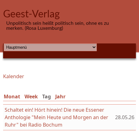
Direkt zum Inhalt
Geest-Verlag
Unpolitisch sein heißt politisch sein, ohne es zu
merken. (Rosa Luxemburg)
HAUPTMENÜ
Kalender
Sie sind hier
Monat
Week
Tag
(aktiver Reiter)
Jahr
Schaltet ein! Hört hinein! Die neue Essener
Anthologie "Mein Heute und Morgen an der
28.05.26
Ruhr" bei Radio Bochum