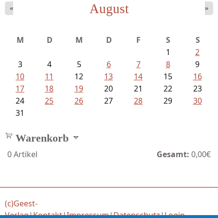
August
«
»
Mayer König, Wolfgang - Dichtungen...
M
D
M
D
F
S
S
1
2
3
4
5
6
7
8
9
10
11
12
13
14
15
16
17
18
19
20
21
22
23
24
25
26
27
28
29
30
31
Warenkorb
0
Artikel
Gesamt:
0,00€
(c)Geest-
Verlag
|
Kontakt
|
Impressum
|
Datenschutz
|
Login