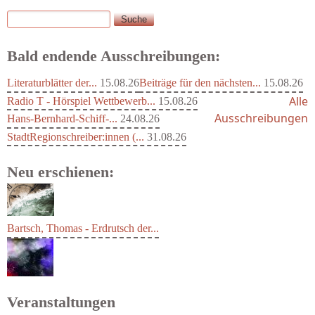
Suche
Suchformular
Bald endende Ausschreibungen:
Literaturblätter der...
15.08.26
Beiträge für den nächsten...
15.08.26
Alle
Radio T - Hörspiel Wettbewerb...
15.08.26
Ausschreibungen
Hans-Bernhard-Schiff-...
24.08.26
StadtRegionschreiber:innen (...
31.08.26
Neu erschienen:
Bartsch, Thomas - Erdrutsch der...
Veranstaltungen