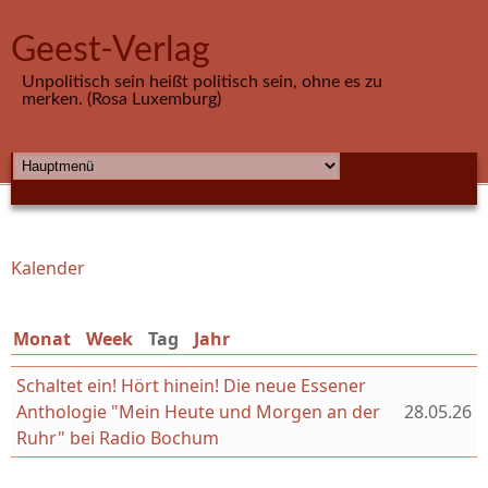
Direkt zum Inhalt
Geest-Verlag
Unpolitisch sein heißt politisch sein, ohne es zu
merken. (Rosa Luxemburg)
HAUPTMENÜ
Kalender
Sie sind hier
Monat
Week
Tag
(aktiver Reiter)
Jahr
Schaltet ein! Hört hinein! Die neue Essener
Anthologie "Mein Heute und Morgen an der
28.05.26
Ruhr" bei Radio Bochum