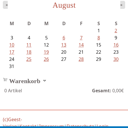
August
«
»
Mayer König, Wolfgang - Dichtungen...
M
D
M
D
F
S
S
1
2
3
4
5
6
7
8
9
10
11
12
13
14
15
16
17
18
19
20
21
22
23
24
25
26
27
28
29
30
31
Warenkorb
0
Artikel
Gesamt:
0,00€
(c)Geest-
Verlag
|
Kontakt
|
Impressum
|
Datenschutz
|
Login