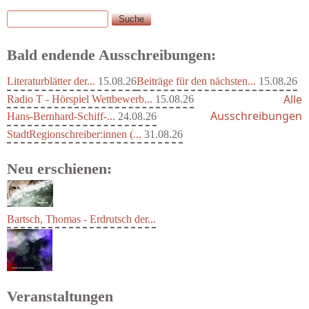
Suche
Suchformular
Bald endende Ausschreibungen:
Literaturblätter der...
15.08.26
Beiträge für den nächsten...
15.08.26
Alle
Radio T - Hörspiel Wettbewerb...
15.08.26
Ausschreibungen
Hans-Bernhard-Schiff-...
24.08.26
StadtRegionschreiber:innen (...
31.08.26
Neu erschienen:
Bartsch, Thomas - Erdrutsch der...
Veranstaltungen