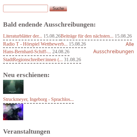
Suche
Suchformular
Bald endende Ausschreibungen:
Literaturblätter der...
15.08.26
Beiträge für den nächsten...
15.08.26
Alle
Radio T - Hörspiel Wettbewerb...
15.08.26
Ausschreibungen
Hans-Bernhard-Schiff-...
24.08.26
StadtRegionschreiber:innen (...
31.08.26
Neu erschienen:
Struckmeyer, Ingeborg - Sprachlos...
Veranstaltungen