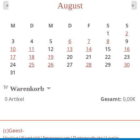
August
«
»
Mayer König, Wolfgang - Dichtungen...
M
D
M
D
F
S
S
1
2
3
4
5
6
7
8
9
10
11
12
13
14
15
16
17
18
19
20
21
22
23
24
25
26
27
28
29
30
31
Warenkorb
0
Artikel
Gesamt:
0,00€
(c)Geest-
Verlag
|
Kontakt
|
Impressum
|
Datenschutz
|
Login