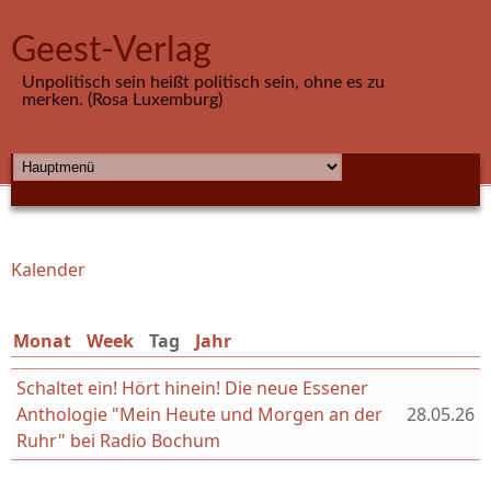
Direkt zum Inhalt
Geest-Verlag
Unpolitisch sein heißt politisch sein, ohne es zu
merken. (Rosa Luxemburg)
HAUPTMENÜ
Kalender
Sie sind hier
Monat
Week
Tag
(aktiver Reiter)
Jahr
Schaltet ein! Hört hinein! Die neue Essener
Anthologie "Mein Heute und Morgen an der
28.05.26
Ruhr" bei Radio Bochum