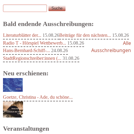
Suche
Suchformular
Bald endende Ausschreibungen:
Literaturblätter der...
15.08.26
Beiträge für den nächsten...
15.08.26
Alle
Radio T - Hörspiel Wettbewerb...
15.08.26
Ausschreibungen
Hans-Bernhard-Schiff-...
24.08.26
StadtRegionschreiber:innen (...
31.08.26
Neu erschienen:
Goetze, Christina - Ade, du schöne...
Veranstaltungen