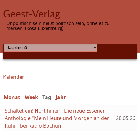
Direkt zum Inhalt
Geest-Verlag
Unpolitisch sein heißt politisch sein, ohne es zu
merken. (Rosa Luxemburg)
HAUPTMENÜ
Kalender
Sie sind hier
Monat
Week
Tag
(aktiver Reiter)
Jahr
Schaltet ein! Hört hinein! Die neue Essener
Anthologie "Mein Heute und Morgen an der
28.05.26
Ruhr" bei Radio Bochum