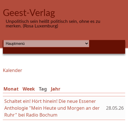
Direkt zum Inhalt
Geest-Verlag
Unpolitisch sein heißt politisch sein, ohne es zu
merken. (Rosa Luxemburg)
HAUPTMENÜ
Kalender
Sie sind hier
Monat
Week
Tag
(aktiver Reiter)
Jahr
Schaltet ein! Hört hinein! Die neue Essener
Anthologie "Mein Heute und Morgen an der
28.05.26
Ruhr" bei Radio Bochum