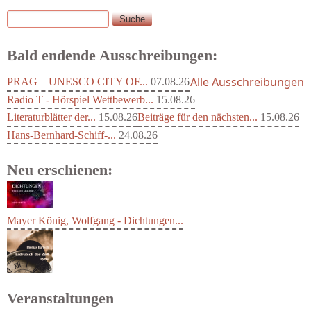
Suche
Suchformular
Bald endende Ausschreibungen:
Alle Ausschreibungen
PRAG – UNESCO CITY OF...
07.08.26
Radio T - Hörspiel Wettbewerb...
15.08.26
Literaturblätter der...
15.08.26
Beiträge für den nächsten...
15.08.26
Hans-Bernhard-Schiff-...
24.08.26
Neu erschienen:
Mayer König, Wolfgang - Dichtungen...
Veranstaltungen