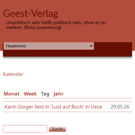
Direkt zum Inhalt
Geest-Verlag
Unpolitisch sein heißt politisch sein, ohne es zu
merken. (Rosa Luxemburg)
HAUPTMENÜ
Kalender
Sie sind hier
Monat
Week
Tag
(aktiver Reiter)
Jahr
Karin Gloger liest in 'Lust auf Buch' in Ueze
29.05.26
Suche
Suchformular