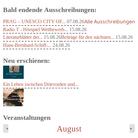
Bald endende Ausschreibungen:
Alle Ausschreibungen
PRAG – UNESCO CITY OF...
07.08.26
Radio T - Hörspiel Wettbewerb...
15.08.26
Literaturblätter der...
15.08.26
Beiträge für den nächsten...
15.08.26
Hans-Bernhard-Schiff-...
24.08.26
Neu erschienen:
Ein Leben zwischen Drievorden und...
Veranstaltungen
August
«
»
Bartsch, Thomas - Erdrutsch der...