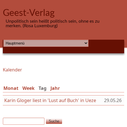
Direkt zum Inhalt
Geest-Verlag
Unpolitisch sein heißt politisch sein, ohne es zu
merken. (Rosa Luxemburg)
HAUPTMENÜ
Kalender
Sie sind hier
Monat
Week
Tag
(aktiver Reiter)
Jahr
Karin Gloger liest in 'Lust auf Buch' in Ueze
29.05.26
Suche
Suchformular