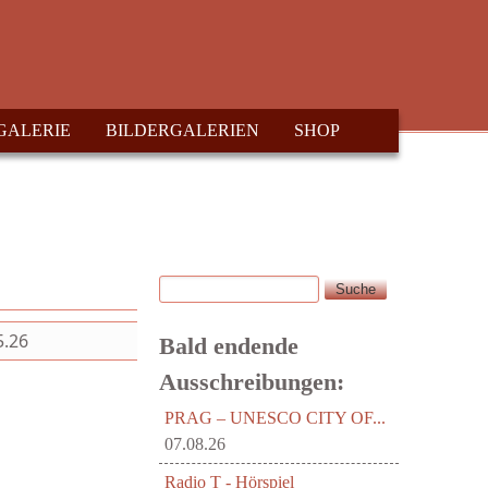
GALERIE
BILDERGALERIEN
SHOP
Suche
Suchformular
5.26
Bald endende
Ausschreibungen:
PRAG – UNESCO CITY OF...
07.08.26
Radio T - Hörspiel