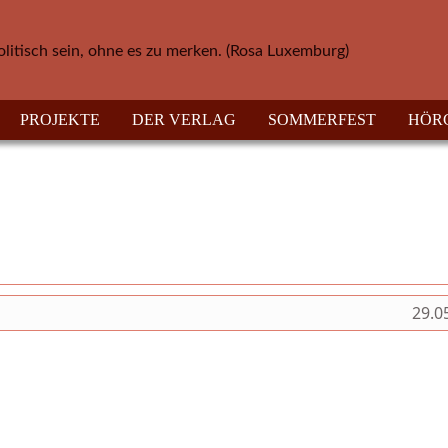
olitisch sein, ohne es zu merken. (Rosa Luxemburg)
PROJEKTE
DER VERLAG
SOMMERFEST
HÖR
29.0