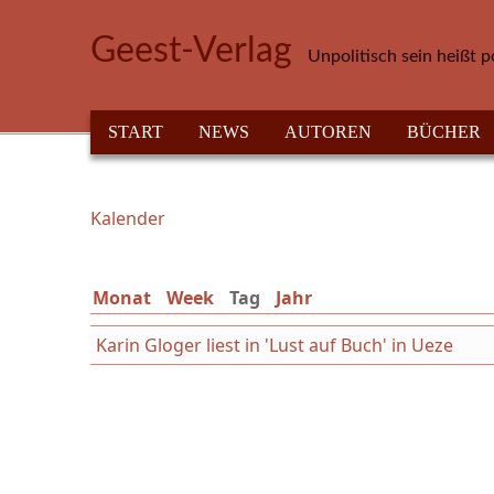
Direkt zum Inhalt
Geest-Verlag
Unpolitisch sein heißt p
HAUPTMENÜ
START
NEWS
AUTOREN
BÜCHER
Kalender
Sie sind hier
Monat
Week
Tag
(aktiver Reiter)
Jahr
Karin Gloger liest in 'Lust auf Buch' in Ueze