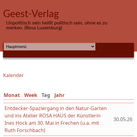
Direkt zum Inhalt
Geest-Verlag
Unpolitisch sein heißt politisch sein, ohne es zu
merken. (Rosa Luxemburg)
HAUPTMENÜ
Kalender
Sie sind hier
Monat
Week
Tag
(aktiver Reiter)
Jahr
Entdecker-Spaziergang in den Natur-Garten
und ins Atelier ROSA HAUS der Künstlerin
30.05.26
Ines Hock am 30. Mai in Frechen (u.a. mit
Ruth Forschbach)