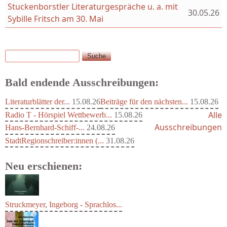
Stuckenborstler Literaturgespräche u. a. mit
30.05.26
Sybille Fritsch am 30. Mai
Suche
Suchformular
Bald endende Ausschreibungen:
Literaturblätter der...
15.08.26
Beiträge für den nächsten...
15.08.26
Alle
Radio T - Hörspiel Wettbewerb...
15.08.26
Ausschreibungen
Hans-Bernhard-Schiff-...
24.08.26
StadtRegionschreiber:innen (...
31.08.26
Neu erschienen:
Struckmeyer, Ingeborg - Sprachlos...