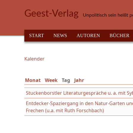
Direkt zum Inhalt
Geest-Verlag
Unpolitisch sein heißt p
HAUPTMENÜ
START
NEWS
AUTOREN
BÜCHER
Kalender
Sie sind hier
Monat
Week
Tag
(aktiver Reiter)
Jahr
Stuckenborstler Literaturgespräche u. a. mit Syb
Entdecker-Spaziergang in den Natur-Garten und
Frechen (u.a. mit Ruth Forschbach)