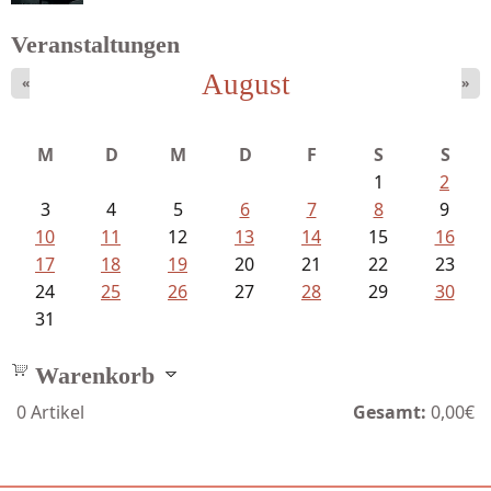
Veranstaltungen
August
«
»
Schaffelhofer, Jörg - knapp am...
M
D
M
D
F
S
S
1
2
3
4
5
6
7
8
9
10
11
12
13
14
15
16
17
18
19
20
21
22
23
24
25
26
27
28
29
30
31
Warenkorb
0
Artikel
Gesamt:
0,00€