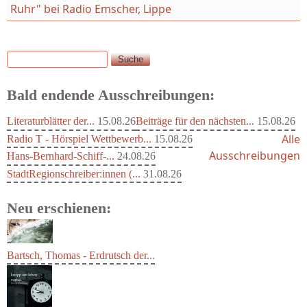
Ruhr" bei Radio Emscher, Lippe
Suche
Suchformular
Bald endende Ausschreibungen:
Literaturblätter der...
15.08.26
Beiträge für den nächsten...
15.08.26
Alle
Radio T - Hörspiel Wettbewerb...
15.08.26
Ausschreibungen
Hans-Bernhard-Schiff-...
24.08.26
StadtRegionschreiber:innen (...
31.08.26
Neu erschienen:
Bartsch, Thomas - Erdrutsch der...