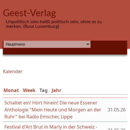
Direkt zum Inhalt
Geest-Verlag
Unpolitisch sein heißt politisch sein, ohne es zu
merken. (Rosa Luxemburg)
HAUPTMENÜ
Kalender
Sie sind hier
Monat
Week
Tag
(aktiver Reiter)
Jahr
Schaltet ein! Hört hinein! Die neue Essener
Anthologie "Mein Heute und Morgen an der
31.05.26
Ruhr" bei Radio Emscher, Lippe
Festival d'Art Brut in Marly in der Schweiz -