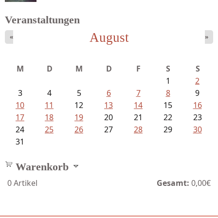
Veranstaltungen
August
«
»
Schnabel, Sigune und Philipp L´...
M
D
M
D
F
S
S
1
2
3
4
5
6
7
8
9
10
11
12
13
14
15
16
17
18
19
20
21
22
23
24
25
26
27
28
29
30
31
Warenkorb
0
Artikel
Gesamt:
0,00€