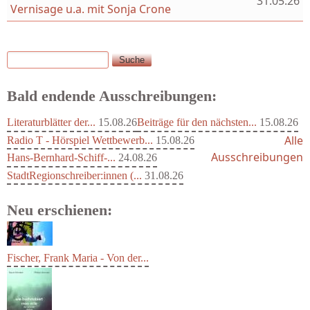
31.05.26
Vernisage u.a. mit Sonja Crone
Suche
Suchformular
Bald endende Ausschreibungen:
Literaturblätter der...
15.08.26
Beiträge für den nächsten...
15.08.26
Alle
Radio T - Hörspiel Wettbewerb...
15.08.26
Ausschreibungen
Hans-Bernhard-Schiff-...
24.08.26
StadtRegionschreiber:innen (...
31.08.26
Neu erschienen:
Fischer, Frank Maria - Von der...