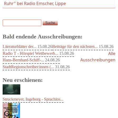
Ruhr" bei Radio Emscher, Lippe
Suche
Suchformular
Bald endende Ausschreibungen:
Literaturblätter der...
15.08.26
Beiträge für den nächsten...
15.08.26
Alle
Radio T - Hörspiel Wettbewerb...
15.08.26
Ausschreibungen
Hans-Bernhard-Schiff-...
24.08.26
StadtRegionschreiber:innen (...
31.08.26
Neu erschienen:
Struckmeyer, Ingeborg - Sprachlos...