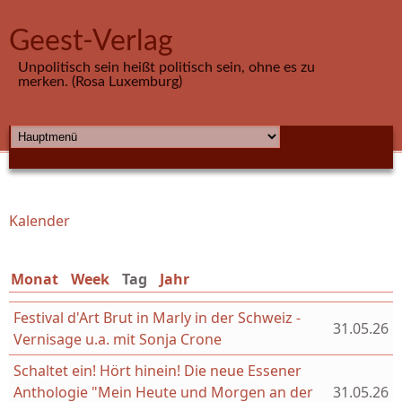
Direkt zum Inhalt
Geest-Verlag
Unpolitisch sein heißt politisch sein, ohne es zu
merken. (Rosa Luxemburg)
HAUPTMENÜ
Kalender
Sie sind hier
Monat
Week
Tag
(aktiver Reiter)
Jahr
Festival d'Art Brut in Marly in der Schweiz -
31.05.26
Vernisage u.a. mit Sonja Crone
Schaltet ein! Hört hinein! Die neue Essener
Anthologie "Mein Heute und Morgen an der
31.05.26