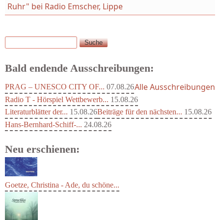
Ruhr" bei Radio Emscher, Lippe
Suche
Suchformular
Bald endende Ausschreibungen:
Alle Ausschreibungen
PRAG – UNESCO CITY OF...
07.08.26
Radio T - Hörspiel Wettbewerb...
15.08.26
Literaturblätter der...
15.08.26
Beiträge für den nächsten...
15.08.26
Hans-Bernhard-Schiff-...
24.08.26
Neu erschienen:
Goetze, Christina - Ade, du schöne...