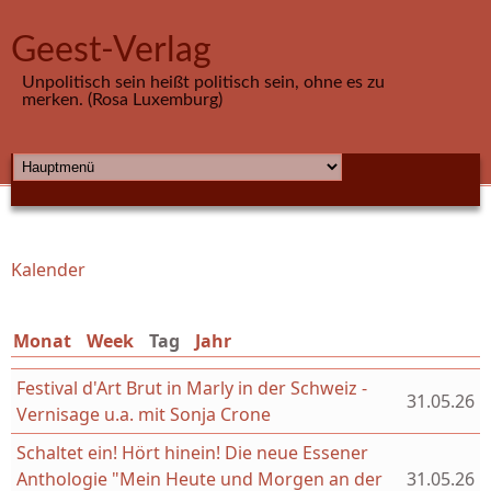
Direkt zum Inhalt
Geest-Verlag
Unpolitisch sein heißt politisch sein, ohne es zu
merken. (Rosa Luxemburg)
HAUPTMENÜ
Kalender
Sie sind hier
Monat
Week
Tag
(aktiver Reiter)
Jahr
Festival d'Art Brut in Marly in der Schweiz -
31.05.26
Vernisage u.a. mit Sonja Crone
Schaltet ein! Hört hinein! Die neue Essener
Anthologie "Mein Heute und Morgen an der
31.05.26