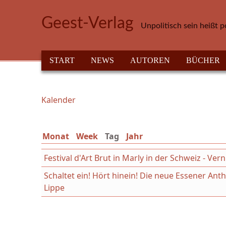
Direkt zum Inhalt
Geest-Verlag
Unpolitisch sein heißt p
HAUPTMENÜ
START
NEWS
AUTOREN
BÜCHER
Kalender
Sie sind hier
Monat
Week
Tag
(aktiver Reiter)
Jahr
Festival d'Art Brut in Marly in der Schweiz - Ver
Schaltet ein! Hört hinein! Die neue Essener An
Lippe