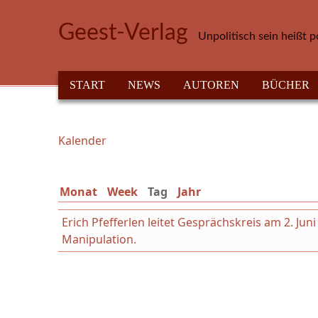
Direkt zum Inhalt
Geest-Verlag
Unpolitisch sein heißt p
HAUPTMENÜ
START
NEWS
AUTOREN
BÜCHER
Kalender
Sie sind hier
Monat
Week
Tag
(aktiver Reiter)
Jahr
Erich Pfefferlen leitet Gesprächskreis am 2. Ju
Manipulation.