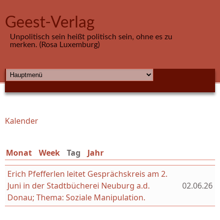
Direkt zum Inhalt
Geest-Verlag
Unpolitisch sein heißt politisch sein, ohne es zu
merken. (Rosa Luxemburg)
HAUPTMENÜ
Kalender
Sie sind hier
Monat
Week
Tag
(aktiver Reiter)
Jahr
Erich Pfefferlen leitet Gesprächskreis am 2.
Juni in der Stadtbücherei Neuburg a.d.
02.06.26
Donau; Thema: Soziale Manipulation.