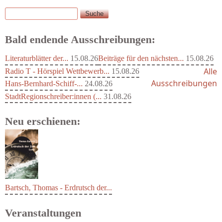
Suche
Suchformular
Bald endende Ausschreibungen:
Literaturblätter der...
15.08.26
Beiträge für den nächsten...
15.08.26
Alle
Radio T - Hörspiel Wettbewerb...
15.08.26
Ausschreibungen
Hans-Bernhard-Schiff-...
24.08.26
StadtRegionschreiber:innen (...
31.08.26
Neu erschienen:
Bartsch, Thomas - Erdrutsch der...
Veranstaltungen