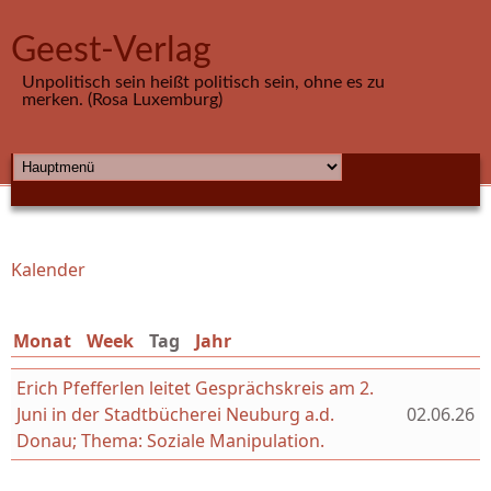
Direkt zum Inhalt
Geest-Verlag
Unpolitisch sein heißt politisch sein, ohne es zu
merken. (Rosa Luxemburg)
HAUPTMENÜ
Kalender
Sie sind hier
Monat
Week
Tag
(aktiver Reiter)
Jahr
Erich Pfefferlen leitet Gesprächskreis am 2.
Juni in der Stadtbücherei Neuburg a.d.
02.06.26
Donau; Thema: Soziale Manipulation.