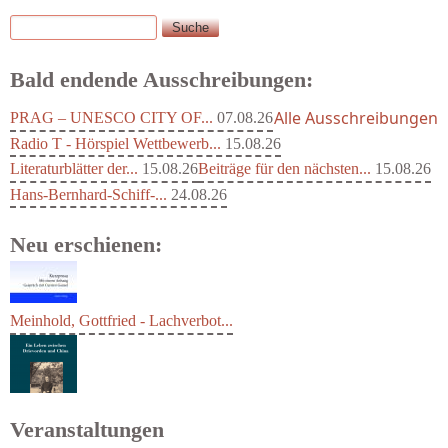
Suche
Suchformular
Bald endende Ausschreibungen:
Alle Ausschreibungen
PRAG – UNESCO CITY OF...
07.08.26
Radio T - Hörspiel Wettbewerb...
15.08.26
Literaturblätter der...
15.08.26
Beiträge für den nächsten...
15.08.26
Hans-Bernhard-Schiff-...
24.08.26
Neu erschienen:
Meinhold, Gottfried - Lachverbot...
Veranstaltungen