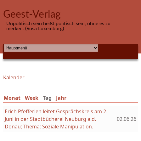
Direkt zum Inhalt
Geest-Verlag
Unpolitisch sein heißt politisch sein, ohne es zu
merken. (Rosa Luxemburg)
HAUPTMENÜ
Kalender
Sie sind hier
Monat
Week
Tag
(aktiver Reiter)
Jahr
Erich Pfefferlen leitet Gesprächskreis am 2.
Juni in der Stadtbücherei Neuburg a.d.
02.06.26
Donau; Thema: Soziale Manipulation.