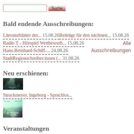
Suche
Suchformular
Bald endende Ausschreibungen:
Literaturblätter der...
15.08.26
Beiträge für den nächsten...
15.08.26
Alle
Radio T - Hörspiel Wettbewerb...
15.08.26
Ausschreibungen
Hans-Bernhard-Schiff-...
24.08.26
StadtRegionschreiber:innen (...
31.08.26
Neu erschienen:
Struckmeyer, Ingeborg - Sprachlos...
Veranstaltungen