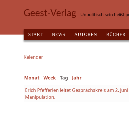
Direkt zum Inhalt
Geest-Verlag
Unpolitisch sein heißt p
HAUPTMENÜ
START
NEWS
AUTOREN
BÜCHER
Kalender
Sie sind hier
Monat
Week
Tag
(aktiver Reiter)
Jahr
Erich Pfefferlen leitet Gesprächskreis am 2. Ju
Manipulation.