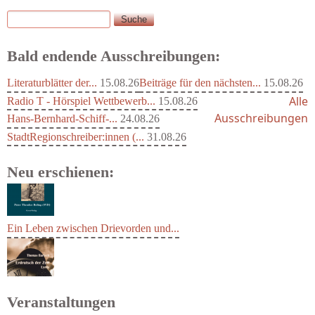
Suche
Suchformular
Bald endende Ausschreibungen:
Literaturblätter der...
15.08.26
Beiträge für den nächsten...
15.08.26
Alle
Radio T - Hörspiel Wettbewerb...
15.08.26
Ausschreibungen
Hans-Bernhard-Schiff-...
24.08.26
StadtRegionschreiber:innen (...
31.08.26
Neu erschienen:
Ein Leben zwischen Drievorden und...
Veranstaltungen