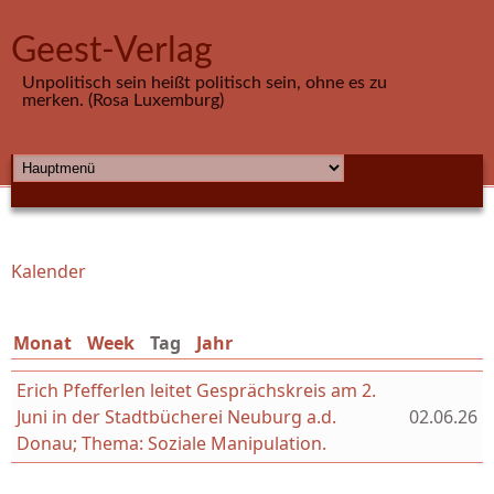
Direkt zum Inhalt
Geest-Verlag
Unpolitisch sein heißt politisch sein, ohne es zu
merken. (Rosa Luxemburg)
HAUPTMENÜ
Kalender
Sie sind hier
Monat
Week
Tag
(aktiver Reiter)
Jahr
Erich Pfefferlen leitet Gesprächskreis am 2.
Juni in der Stadtbücherei Neuburg a.d.
02.06.26
Donau; Thema: Soziale Manipulation.