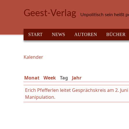
Direkt zum Inhalt
Geest-Verlag
Unpolitisch sein heißt p
HAUPTMENÜ
START
NEWS
AUTOREN
BÜCHER
Kalender
Sie sind hier
Monat
Week
Tag
(aktiver Reiter)
Jahr
Erich Pfefferlen leitet Gesprächskreis am 2. Ju
Manipulation.