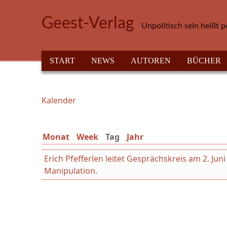
Direkt zum Inhalt
Geest-Verlag
Unpolitisch sein heißt p
HAUPTMENÜ
START
NEWS
AUTOREN
BÜCHER
Kalender
Sie sind hier
Monat
Week
Tag
(aktiver Reiter)
Jahr
Erich Pfefferlen leitet Gesprächskreis am 2. Ju
Manipulation.