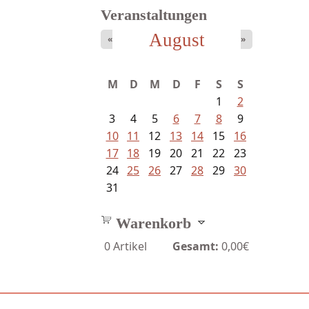
Veranstaltungen
August
«
»
Ein Leben zwischen Drievorden
M
D
M
D
F
S
S
und...
1
2
3
4
5
6
7
8
9
10
11
12
13
14
15
16
17
18
19
20
21
22
23
24
25
26
27
28
29
30
31
Warenkorb
0
Artikel
Gesamt:
0,00€