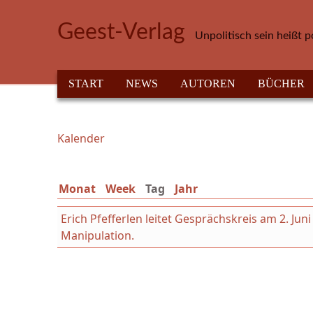
Direkt zum Inhalt
Geest-Verlag
Unpolitisch sein heißt p
HAUPTMENÜ
START
NEWS
AUTOREN
BÜCHER
Kalender
Sie sind hier
Monat
Week
Tag
(aktiver Reiter)
Jahr
Erich Pfefferlen leitet Gesprächskreis am 2. Ju
Manipulation.