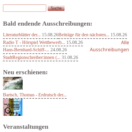
Suche
Suchformular
Bald endende Ausschreibungen:
Literaturblätter der...
15.08.26
Beiträge für den nächsten...
15.08.26
Alle
Radio T - Hörspiel Wettbewerb...
15.08.26
Ausschreibungen
Hans-Bernhard-Schiff-...
24.08.26
StadtRegionschreiber:innen (...
31.08.26
Neu erschienen:
Bartsch, Thomas - Erdrutsch der...
Veranstaltungen