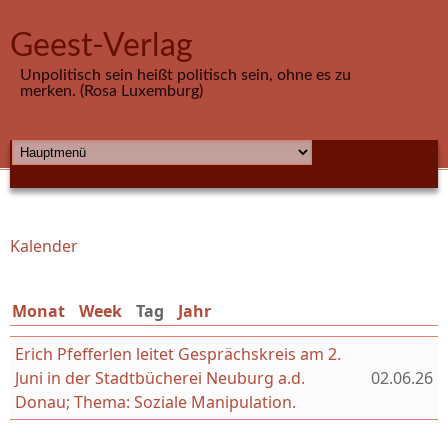
Direkt zum Inhalt
Geest-Verlag
Unpolitisch sein heißt politisch sein, ohne es zu
merken. (Rosa Luxemburg)
HAUPTMENÜ
Kalender
Sie sind hier
Monat
Week
Tag
(aktiver Reiter)
Jahr
Erich Pfefferlen leitet Gesprächskreis am 2.
Juni in der Stadtbücherei Neuburg a.d.
02.06.26
Donau; Thema: Soziale Manipulation.