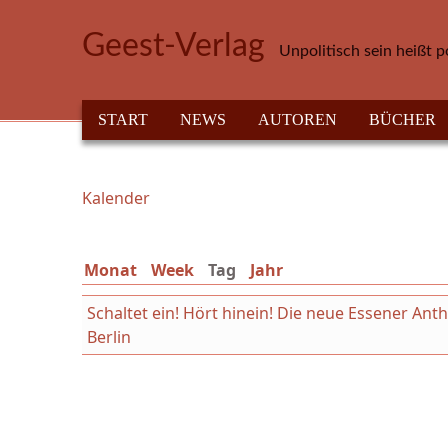
Direkt zum Inhalt
Geest-Verlag
Unpolitisch sein heißt p
HAUPTMENÜ
START
NEWS
AUTOREN
BÜCHER
Kalender
Sie sind hier
Monat
Week
Tag
(aktiver Reiter)
Jahr
Schaltet ein! Hört hinein! Die neue Essener An
Berlin