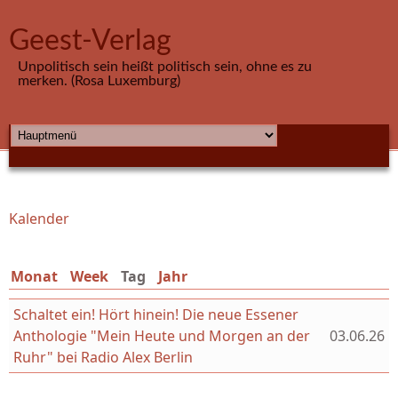
Direkt zum Inhalt
Geest-Verlag
Unpolitisch sein heißt politisch sein, ohne es zu
merken. (Rosa Luxemburg)
HAUPTMENÜ
Kalender
Sie sind hier
Monat
Week
Tag
(aktiver Reiter)
Jahr
Schaltet ein! Hört hinein! Die neue Essener
Anthologie "Mein Heute und Morgen an der
03.06.26
Ruhr" bei Radio Alex Berlin