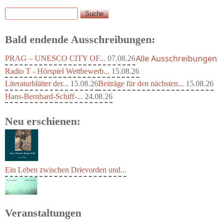
Suche
Suchformular
Bald endende Ausschreibungen:
Alle Ausschreibungen
PRAG – UNESCO CITY OF...
07.08.26
Radio T - Hörspiel Wettbewerb...
15.08.26
Literaturblätter der...
15.08.26
Beiträge für den nächsten...
15.08.26
Hans-Bernhard-Schiff-...
24.08.26
Neu erschienen:
Ein Leben zwischen Drievorden und...
Veranstaltungen