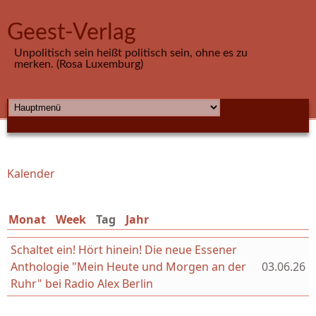
Direkt zum Inhalt
Geest-Verlag
Unpolitisch sein heißt politisch sein, ohne es zu
merken. (Rosa Luxemburg)
HAUPTMENÜ
Kalender
Sie sind hier
Monat
Week
Tag
(aktiver Reiter)
Jahr
Schaltet ein! Hört hinein! Die neue Essener
Anthologie "Mein Heute und Morgen an der
03.06.26
Ruhr" bei Radio Alex Berlin