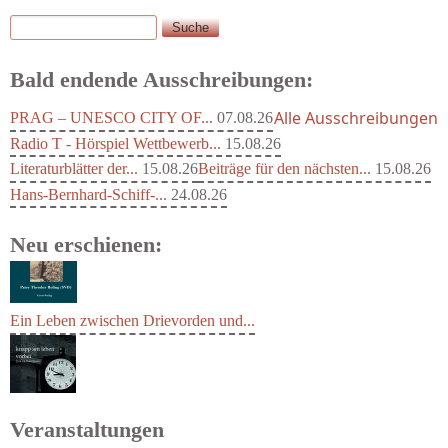
Suche
Suchformular
Bald endende Ausschreibungen:
Alle Ausschreibungen
PRAG – UNESCO CITY OF...
07.08.26
Radio T - Hörspiel Wettbewerb...
15.08.26
Literaturblätter der...
15.08.26
Beiträge für den nächsten...
15.08.26
Hans-Bernhard-Schiff-...
24.08.26
Neu erschienen:
Ein Leben zwischen Drievorden und...
Veranstaltungen