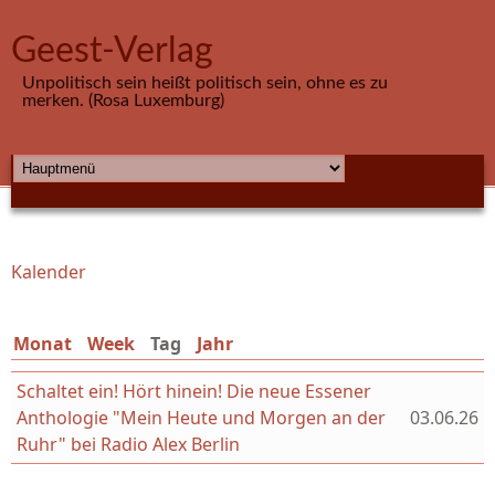
Direkt zum Inhalt
Geest-Verlag
Unpolitisch sein heißt politisch sein, ohne es zu
merken. (Rosa Luxemburg)
HAUPTMENÜ
Kalender
Sie sind hier
Monat
Week
Tag
(aktiver Reiter)
Jahr
Schaltet ein! Hört hinein! Die neue Essener
Anthologie "Mein Heute und Morgen an der
03.06.26
Ruhr" bei Radio Alex Berlin