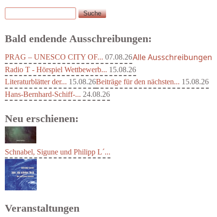
Suche
Suchformular
Bald endende Ausschreibungen:
Alle Ausschreibungen
PRAG – UNESCO CITY OF...
07.08.26
Radio T - Hörspiel Wettbewerb...
15.08.26
Literaturblätter der...
15.08.26
Beiträge für den nächsten...
15.08.26
Hans-Bernhard-Schiff-...
24.08.26
Neu erschienen:
Schnabel, Sigune und Philipp L´...
Veranstaltungen