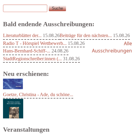
Suche
Suchformular
Bald endende Ausschreibungen:
Literaturblätter der...
15.08.26
Beiträge für den nächsten...
15.08.26
Alle
Radio T - Hörspiel Wettbewerb...
15.08.26
Ausschreibungen
Hans-Bernhard-Schiff-...
24.08.26
StadtRegionschreiber:innen (...
31.08.26
Neu erschienen:
Goetze, Christina - Ade, du schöne...
Veranstaltungen