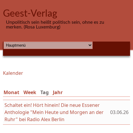
Direkt zum Inhalt
Geest-Verlag
Unpolitisch sein heißt politisch sein, ohne es zu
merken. (Rosa Luxemburg)
HAUPTMENÜ
Kalender
Sie sind hier
Monat
Week
Tag
(aktiver Reiter)
Jahr
Schaltet ein! Hört hinein! Die neue Essener
Anthologie "Mein Heute und Morgen an der
03.06.26
Ruhr" bei Radio Alex Berlin