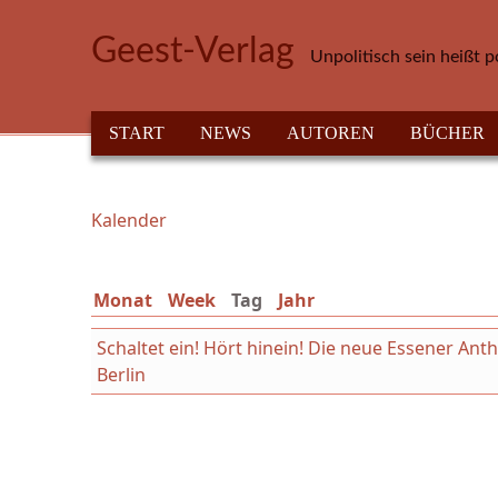
Direkt zum Inhalt
Geest-Verlag
Unpolitisch sein heißt p
HAUPTMENÜ
START
NEWS
AUTOREN
BÜCHER
Kalender
Sie sind hier
Monat
Week
Tag
(aktiver Reiter)
Jahr
Schaltet ein! Hört hinein! Die neue Essener An
Berlin