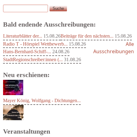
Suche
Suchformular
Bald endende Ausschreibungen:
Literaturblätter der...
15.08.26
Beiträge für den nächsten...
15.08.26
Alle
Radio T - Hörspiel Wettbewerb...
15.08.26
Ausschreibungen
Hans-Bernhard-Schiff-...
24.08.26
StadtRegionschreiber:innen (...
31.08.26
Neu erschienen:
Mayer König, Wolfgang - Dichtungen...
Veranstaltungen