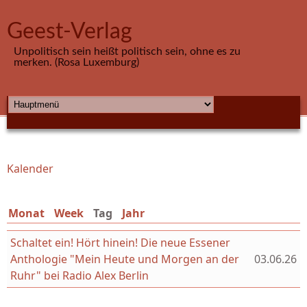
Direkt zum Inhalt
Geest-Verlag
Unpolitisch sein heißt politisch sein, ohne es zu
merken. (Rosa Luxemburg)
HAUPTMENÜ
Kalender
Sie sind hier
Monat
Week
Tag
(aktiver Reiter)
Jahr
Schaltet ein! Hört hinein! Die neue Essener
Anthologie "Mein Heute und Morgen an der
03.06.26
Ruhr" bei Radio Alex Berlin