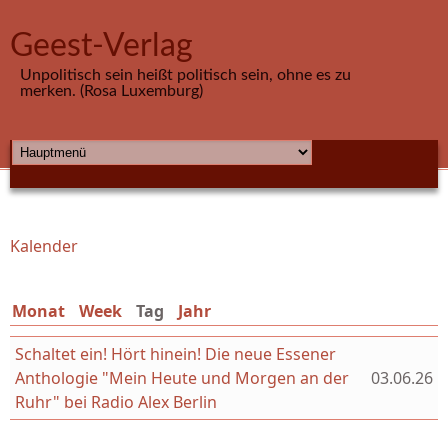
Direkt zum Inhalt
Geest-Verlag
Unpolitisch sein heißt politisch sein, ohne es zu
merken. (Rosa Luxemburg)
HAUPTMENÜ
Kalender
Sie sind hier
Monat
Week
Tag
(aktiver Reiter)
Jahr
Schaltet ein! Hört hinein! Die neue Essener
Anthologie "Mein Heute und Morgen an der
03.06.26
Ruhr" bei Radio Alex Berlin