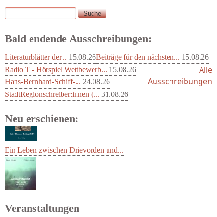
Suche
Suchformular
Bald endende Ausschreibungen:
Literaturblätter der...
15.08.26
Beiträge für den nächsten...
15.08.26
Alle
Radio T - Hörspiel Wettbewerb...
15.08.26
Ausschreibungen
Hans-Bernhard-Schiff-...
24.08.26
StadtRegionschreiber:innen (...
31.08.26
Neu erschienen:
Ein Leben zwischen Drievorden und...
Veranstaltungen