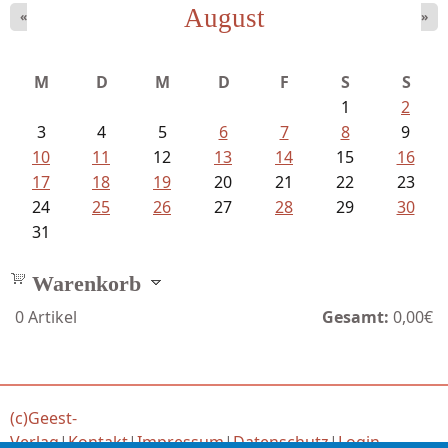
August
«
»
Schnabel, Sigune und Philipp L´...
M
D
M
D
F
S
S
1
2
3
4
5
6
7
8
9
10
11
12
13
14
15
16
17
18
19
20
21
22
23
24
25
26
27
28
29
30
31
Warenkorb
0
Artikel
Gesamt:
0,00€
(c)Geest-
Verlag
|
Kontakt
|
Impressum
|
Datenschutz
|
Login