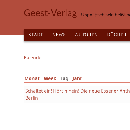
Direkt zum Inhalt
Geest-Verlag
Unpolitisch sein heißt p
HAUPTMENÜ
START
NEWS
AUTOREN
BÜCHER
Kalender
Sie sind hier
Monat
Week
Tag
(aktiver Reiter)
Jahr
Schaltet ein! Hört hinein! Die neue Essener An
Berlin