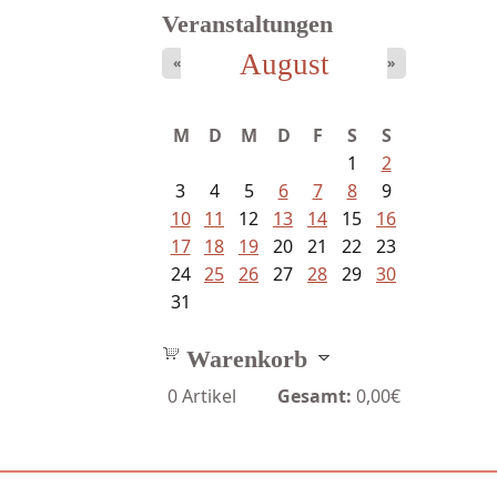
Veranstaltungen
August
«
»
Ein Leben zwischen Drievorden
M
D
M
D
F
S
S
und...
1
2
3
4
5
6
7
8
9
10
11
12
13
14
15
16
17
18
19
20
21
22
23
24
25
26
27
28
29
30
31
Warenkorb
0
Artikel
Gesamt:
0,00€