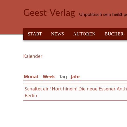
Direkt zum Inhalt
Geest-Verlag
Unpolitisch sein heißt p
HAUPTMENÜ
START
NEWS
AUTOREN
BÜCHER
Kalender
Sie sind hier
Monat
Week
Tag
(aktiver Reiter)
Jahr
Schaltet ein! Hört hinein! Die neue Essener An
Berlin