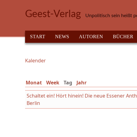
Direkt zum Inhalt
Geest-Verlag
Unpolitisch sein heißt p
HAUPTMENÜ
START
NEWS
AUTOREN
BÜCHER
Kalender
Sie sind hier
Monat
Week
Tag
(aktiver Reiter)
Jahr
Schaltet ein! Hört hinein! Die neue Essener An
Berlin