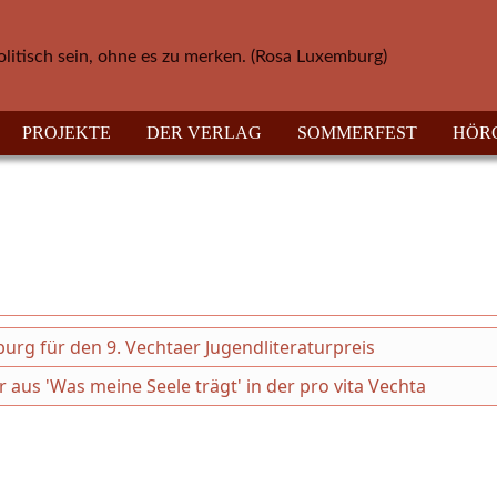
olitisch sein, ohne es zu merken. (Rosa Luxemburg)
PROJEKTE
DER VERLAG
SOMMERFEST
HÖR
g für den 9. Vechtaer Jugendliteraturpreis
r aus 'Was meine Seele trägt' in der pro vita Vechta