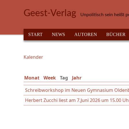
Direkt zum Inhalt
Geest-Verlag
Unpolitisch sein heißt p
HAUPTMENÜ
START
NEWS
AUTOREN
BÜCHER
Kalender
Sie sind hier
Monat
Week
Tag
(aktiver Reiter)
Jahr
Schreibworkshop im Neuen Gymnasium Oldenbur
Herbert Zucchi liest am 7.Juni 2026 um 15.00 Uh