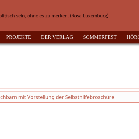
olitisch sein, ohne es zu merken. (Rosa Luxemburg)
PROJEKTE
DER VERLAG
SOMMERFEST
HÖR
chbarn mit Vorstellung der Selbsthilfebroschüre