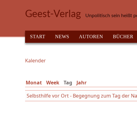
Direkt zum Inhalt
Geest-Verlag
Unpolitisch sein heißt p
HAUPTMENÜ
START
NEWS
AUTOREN
BÜCHER
Kalender
Sie sind hier
Monat
Week
Tag
(aktiver Reiter)
Jahr
Selbsthilfe vor Ort - Begegnung zum Tag der Na