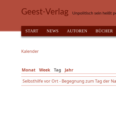
Direkt zum Inhalt
Geest-Verlag
Unpolitisch sein heißt p
HAUPTMENÜ
START
NEWS
AUTOREN
BÜCHER
Kalender
Sie sind hier
Monat
Week
Tag
(aktiver Reiter)
Jahr
Selbsthilfe vor Ort - Begegnung zum Tag der Na