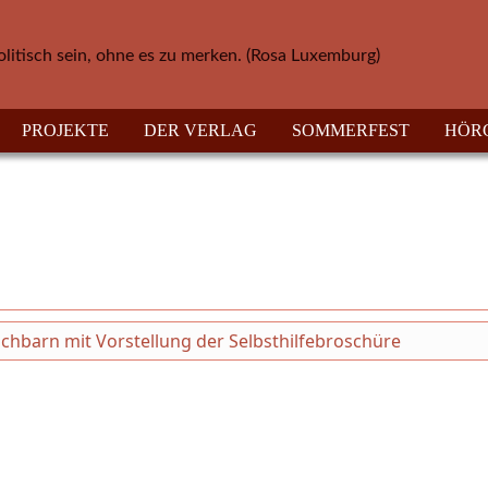
olitisch sein, ohne es zu merken. (Rosa Luxemburg)
PROJEKTE
DER VERLAG
SOMMERFEST
HÖR
chbarn mit Vorstellung der Selbsthilfebroschüre