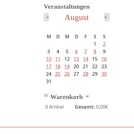
Veranstaltungen
August
«
»
Meinhold, Gottfried -
M
D
M
D
F
S
S
Lachverbot...
1
2
3
4
5
6
7
8
9
10
11
12
13
14
15
16
17
18
19
20
21
22
23
24
25
26
27
28
29
30
31
Warenkorb
0
Artikel
Gesamt:
0,00€