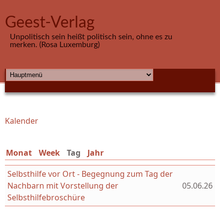
Direkt zum Inhalt
Geest-Verlag
Unpolitisch sein heißt politisch sein, ohne es zu
merken. (Rosa Luxemburg)
HAUPTMENÜ
Kalender
Sie sind hier
Monat
Week
Tag
(aktiver Reiter)
Jahr
Selbsthilfe vor Ort - Begegnung zum Tag der
Nachbarn mit Vorstellung der
05.06.26
Selbsthilfebroschüre