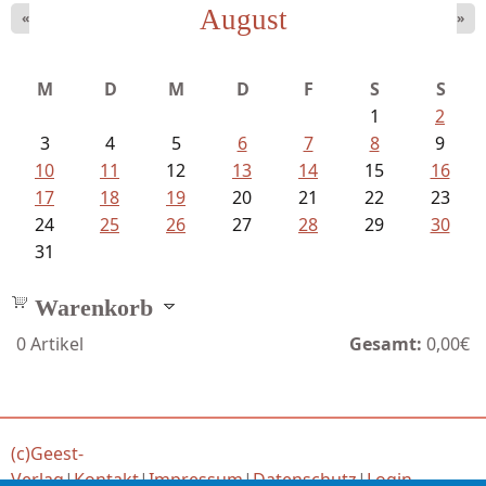
August
Schnabel, Sigune und Philipp L´...
«
»
M
D
M
D
F
S
S
1
2
3
4
5
6
7
8
9
10
11
12
13
14
15
16
17
18
19
20
21
22
23
24
25
26
27
28
29
30
31
Warenkorb
0
Artikel
Gesamt:
0,00€
(c)Geest-
Verlag
|
Kontakt
|
Impressum
|
Datenschutz
|
Login