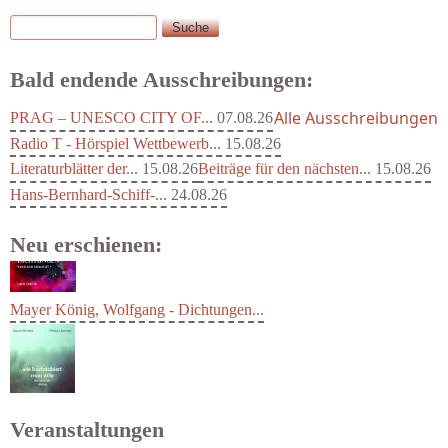
Suche
Suchformular
Bald endende Ausschreibungen:
Alle Ausschreibungen
PRAG – UNESCO CITY OF...
07.08.26
Radio T - Hörspiel Wettbewerb...
15.08.26
Literaturblätter der...
15.08.26
Beiträge für den nächsten...
15.08.26
Hans-Bernhard-Schiff-...
24.08.26
Neu erschienen:
Mayer König, Wolfgang - Dichtungen...
Veranstaltungen