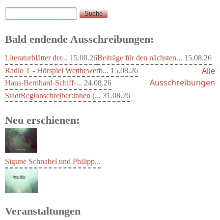
Suche
Suchformular
Bald endende Ausschreibungen:
Literaturblätter der...
15.08.26
Beiträge für den nächsten...
15.08.26
Alle
Radio T - Hörspiel Wettbewerb...
15.08.26
Ausschreibungen
Hans-Bernhard-Schiff-...
24.08.26
StadtRegionschreiber:innen (...
31.08.26
Neu erschienen:
Sigune Schnabel und Philipp...
Veranstaltungen