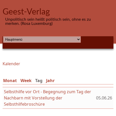
Direkt zum Inhalt
Geest-Verlag
Unpolitisch sein heißt politisch sein, ohne es zu
merken. (Rosa Luxemburg)
HAUPTMENÜ
Kalender
Sie sind hier
Monat
Week
Tag
(aktiver Reiter)
Jahr
Selbsthilfe vor Ort - Begegnung zum Tag der
Nachbarn mit Vorstellung der
05.06.26
Selbsthilfebroschüre