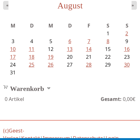
August
«
»
Struckmeyer, Ingeborg - Sprachlos...
M
D
M
D
F
S
S
1
2
3
4
5
6
7
8
9
10
11
12
13
14
15
16
17
18
19
20
21
22
23
24
25
26
27
28
29
30
31
Warenkorb
0
Artikel
Gesamt:
0,00€
(c)Geest-
Verlag
|
Kontakt
|
Impressum
|
Datenschutz
|
Login