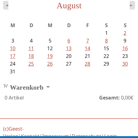
August
«
»
Ein Leben zwischen Drievorden und...
M
D
M
D
F
S
S
1
2
3
4
5
6
7
8
9
10
11
12
13
14
15
16
17
18
19
20
21
22
23
24
25
26
27
28
29
30
31
Warenkorb
0
Artikel
Gesamt:
0,00€
(c)Geest-
Verlag
|
Kontakt
|
Impressum
|
Datenschutz
|
Login