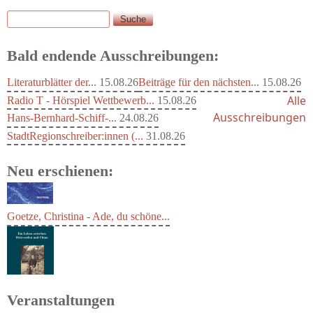
Suche
Suchformular
Bald endende Ausschreibungen:
Literaturblätter der...
15.08.26
Beiträge für den nächsten...
15.08.26
Alle
Radio T - Hörspiel Wettbewerb...
15.08.26
Ausschreibungen
Hans-Bernhard-Schiff-...
24.08.26
StadtRegionschreiber:innen (...
31.08.26
Neu erschienen:
Goetze, Christina - Ade, du schöne...
Veranstaltungen