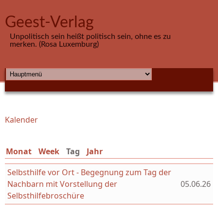
Direkt zum Inhalt
Geest-Verlag
Unpolitisch sein heißt politisch sein, ohne es zu
merken. (Rosa Luxemburg)
HAUPTMENÜ
Kalender
Sie sind hier
Monat
Week
Tag
(aktiver Reiter)
Jahr
Selbsthilfe vor Ort - Begegnung zum Tag der
Nachbarn mit Vorstellung der
05.06.26
Selbsthilfebroschüre