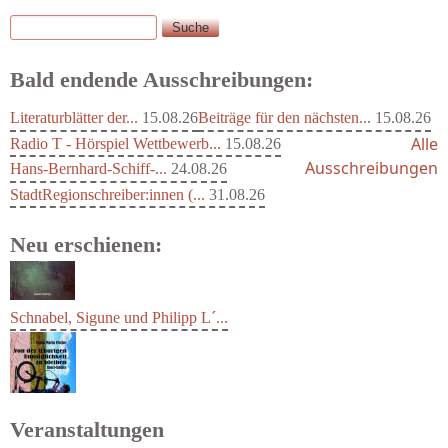
Suche
Suchformular
Bald endende Ausschreibungen:
Literaturblätter der...
15.08.26
Beiträge für den nächsten...
15.08.26
Alle
Radio T - Hörspiel Wettbewerb...
15.08.26
Ausschreibungen
Hans-Bernhard-Schiff-...
24.08.26
StadtRegionschreiber:innen (...
31.08.26
Neu erschienen:
Schnabel, Sigune und Philipp L´...
Veranstaltungen