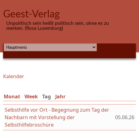
Direkt zum Inhalt
Geest-Verlag
Unpolitisch sein heißt politisch sein, ohne es zu
merken. (Rosa Luxemburg)
HAUPTMENÜ
Kalender
Sie sind hier
Monat
Week
Tag
(aktiver Reiter)
Jahr
Selbsthilfe vor Ort - Begegnung zum Tag der
Nachbarn mit Vorstellung der
05.06.26
Selbsthilfebroschüre