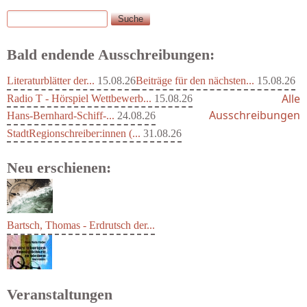
Suche
Suchformular
Bald endende Ausschreibungen:
Literaturblätter der...
15.08.26
Beiträge für den nächsten...
15.08.26
Alle
Radio T - Hörspiel Wettbewerb...
15.08.26
Ausschreibungen
Hans-Bernhard-Schiff-...
24.08.26
StadtRegionschreiber:innen (...
31.08.26
Neu erschienen:
Bartsch, Thomas - Erdrutsch der...
Veranstaltungen