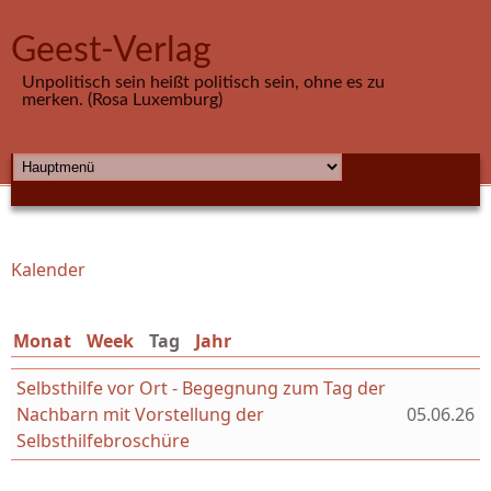
Direkt zum Inhalt
Geest-Verlag
Unpolitisch sein heißt politisch sein, ohne es zu
merken. (Rosa Luxemburg)
HAUPTMENÜ
Kalender
Sie sind hier
Monat
Week
Tag
(aktiver Reiter)
Jahr
Selbsthilfe vor Ort - Begegnung zum Tag der
Nachbarn mit Vorstellung der
05.06.26
Selbsthilfebroschüre