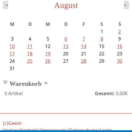
August
«
»
Mayer König, Wolfgang - Dichtungen...
M
D
M
D
F
S
S
1
2
3
4
5
6
7
8
9
10
11
12
13
14
15
16
17
18
19
20
21
22
23
24
25
26
27
28
29
30
31
Warenkorb
0
Artikel
Gesamt:
0,00€
(c)Geest-
Verlag
|
Kontakt
|
Impressum
|
Datenschutz
|
Login