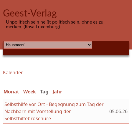
Direkt zum Inhalt
Geest-Verlag
Unpolitisch sein heißt politisch sein, ohne es zu
merken. (Rosa Luxemburg)
HAUPTMENÜ
Kalender
Sie sind hier
Monat
Week
Tag
(aktiver Reiter)
Jahr
Selbsthilfe vor Ort - Begegnung zum Tag der
Nachbarn mit Vorstellung der
05.06.26
Selbsthilfebroschüre