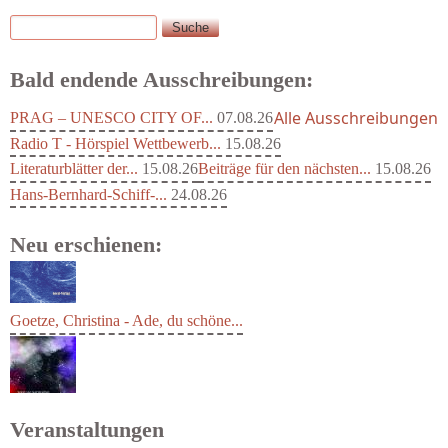
Suche
Suchformular
Bald endende Ausschreibungen:
Alle Ausschreibungen
PRAG – UNESCO CITY OF...
07.08.26
Radio T - Hörspiel Wettbewerb...
15.08.26
Literaturblätter der...
15.08.26
Beiträge für den nächsten...
15.08.26
Hans-Bernhard-Schiff-...
24.08.26
Neu erschienen:
Goetze, Christina - Ade, du schöne...
Veranstaltungen